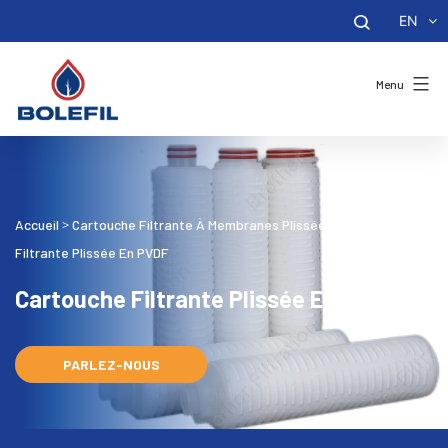
EN
Menu
Accueil
Cartouche Filtrante À Membranes Plissées
Cartouche
>
>
Filtrante Plissée En PVDF
Cartouche Filtrante Plissée En PVDF
PARLEZ-NOUS