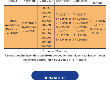
Produit
Matériau
Longueur
Connexion
Connexion
torique
5 = 5
pouces
7 = 226/fin
7 = 226/fin
10 = 10
6 = 226/plat
6 = 226/plat
Filtre à
pouces
B = Buna-N
Membrane
0 = 222/plat
0 = 222/plat
membrane
20 = 20
E = EPDM
hydrophob
5 = 222/fin
5 = 222/fin
Delta Max
pouces
S = Silicone
e en PVDF
F = DOE
F = DOE
en PVDF
30 = 30
V = Viton
2 = 224/fin
2 = 224/fin
pouces
3 = 224/plat
3 = 224/plat
40 = 40
pouces
1 pouce = 25,4 mm
Remarque : En raison de la variété de conception des filtres, veuillez contacter
les ventes de BROTHER pour plus d’informations
DEMANDE DE
RENSEIGNEMENTS
MAINTENANT