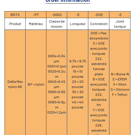
BDTX
-PT
-0002
-5
-DOE
-E
Classe de
Joint
Produit
Matériau
Longueur
Connexion
micron
torique
DOE = Pas
de symbole
3 = SOE
avec joints
toriques
0004=0.04
222,
μm
9,75 = 9,75
extrémité
0001=0.1μm
pouces
fermée
0020=0.2u
10 = 10
plate
N = Buna-N
m
pouces
8 = SOE
E = EPDM
Delta Max
0045=0.45
20 = 20
NY = nylon
avec joints
V = Viton
nylon 66
μm
pouces
toriques
S = Silicone
0065=0.65
30 = 30
222,
F = Teflon
μm
pouces
extrémité
0080=0.8μ
40 = 40
fin
m
pouces
7 = SOE
0120=1.2μm
avec joints
toriques
226,
extrémité