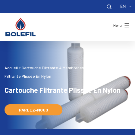
EN
Menu
Accueil
Cartouche Filtrante À Membranes Plissées
Cartouche
>
>
Filtrante Plissée En Nylon
Cartouche Filtrante Plissée En Nylon
PARLEZ-NOUS