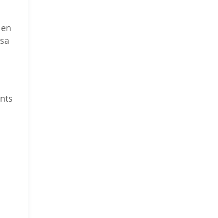
 en
 sa
nts