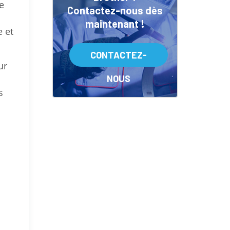
e
Contactez-nous dès
a
maintenant !
e et
CONTACTEZ-
ur
NOUS
s