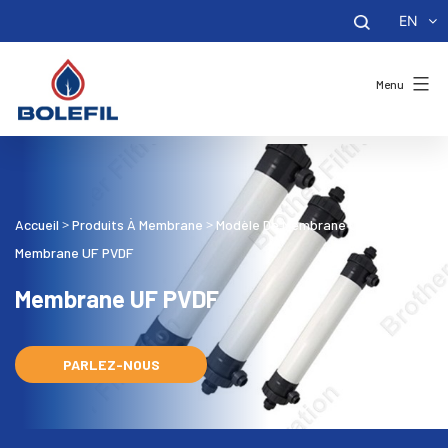
EN
Menu
Accueil
Produits À Membrane
Modèle De Membrane UF
>
>
>
Membrane UF PVDF
Membrane UF PVDF
PARLEZ-NOUS