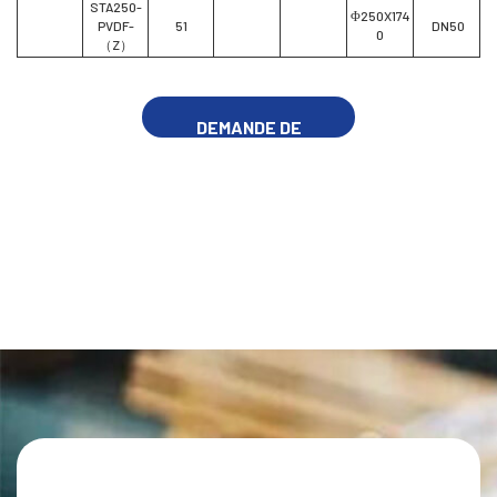
STA250-
Φ250X174
PVDF-
51
DN50
0
（Z）
DEMANDE DE
RENSEIGNEMENTS
MAINTENANT