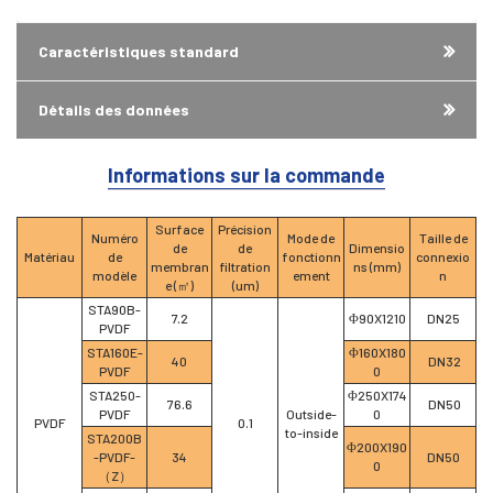
Caractéristiques standard
Détails des données
Informations sur la commande
Surface
Précision
Numéro
Mode de
Taille de
de
de
Dimensio
Matériau
de
fonctionn
connexio
membran
filtration
ns (mm)
modèle
ement
n
e (㎡)
(um)
STA90B-
7.2
Φ90X1210
DN25
PVDF
STA160E-
Φ160X180
40
DN32
PVDF
0
STA250-
Φ250X174
76.6
DN50
PVDF
Outside-
0
PVDF
0.1
to-inside
STA200B
Φ200X190
-PVDF-
34
DN50
0
（Z）