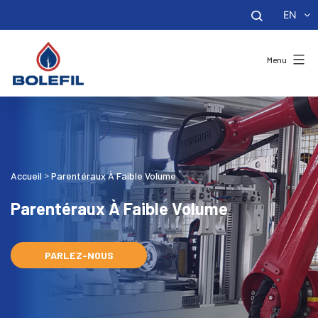
EN
Menu
Accueil
Parentéraux À Faible Volume
>
Parentéraux À Faible Volume
PARLEZ-NOUS