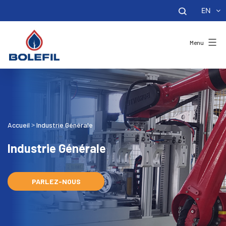
EN
Menu
Accueil
Industrie Générale
>
Industrie Générale
PARLEZ-NOUS