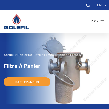
EN
Menu
Accueil
Boîtier De Filtre
Filtres À Panier
Filtre À Panier
>
>
>
Filtre À Panier
PARLEZ-NOUS