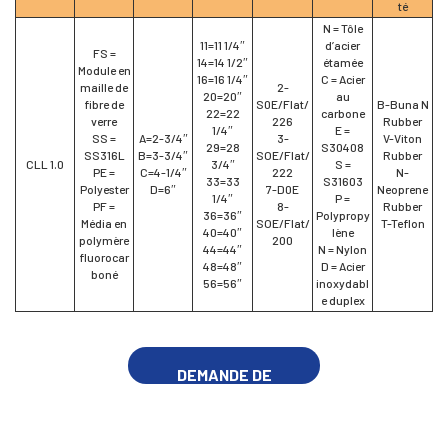
té
N = Tôle
11=11 1/4″
d’acier
FS =
14=14 1/2″
étamée
Module en
16=16 1/4″
C = Acier
maille de
2-
20=20″
au
fibre de
S0E/Flat/
B-Buna N
22=22
carbone
verre
226
Rubber
1/4″
E =
SS =
A=2-3/4″
3-
V-Viton
29=28
S30408
SS316L
B=3-3/4″
SOE/Flat/
Rubber
CLL 1.0
3/4″
S =
PE =
C=4-1/4″
222
N-
33=33
S31603
Polyester
D=6″
7-D0E
Neoprene
1/4″
P =
PF =
8-
Rubber
36=36″
Polypropy
Média en
SOE/Flat/
T-Teflon
40=40″
lène
polymère
200
44=44″
N = Nylon
fluorocar
48=48″
D = Acier
boné
56=56″
inoxydabl
e duplex
DEMANDE DE
RENSEIGNEMENTS