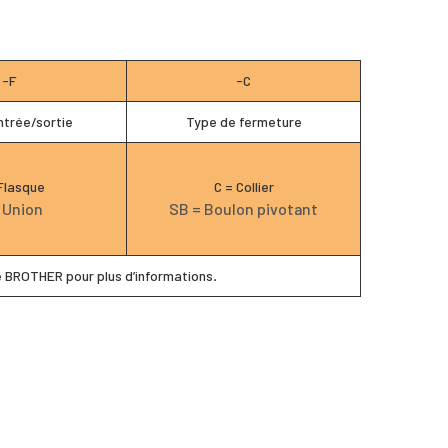
-F
-C
ntrée/sortie
Type de fermeture
Flasque
C = Collier
 Union
SB = Boulon pivotant
e BROTHER pour plus d’informations.