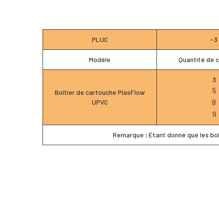
PLUC
-3
Modèle
Quantité de 
3
5
Boîtier de cartouche PlasFlow
8
UPVC
9
Remarque : Étant donné que les boî